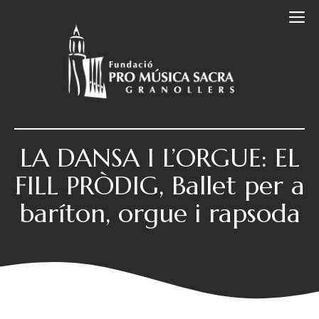
Vés
M
al
contingut
LA DANSA I L’ORGUE: EL
FILL PRÒDIG, Ballet per a
baríton, orgue i rapsoda