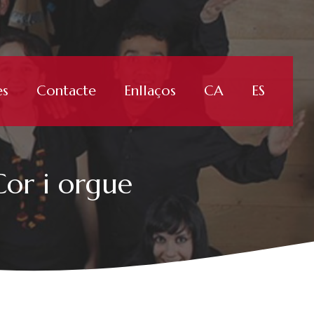
es
Contacte
Enllaços
CA
ES
r i orgue