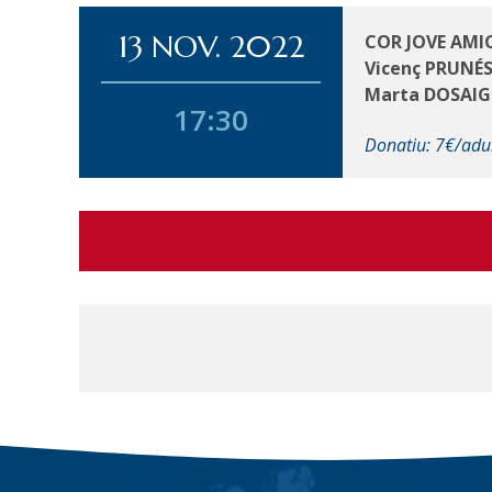
13 NOV. 2022
COR JOVE AMIC
Vicenç PRUNÉ
Marta DOSAI
17:30
Donatiu: 7€/adu